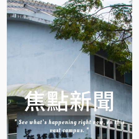
焦點新聞
" See what’s happening right now, on this
vast campus. "