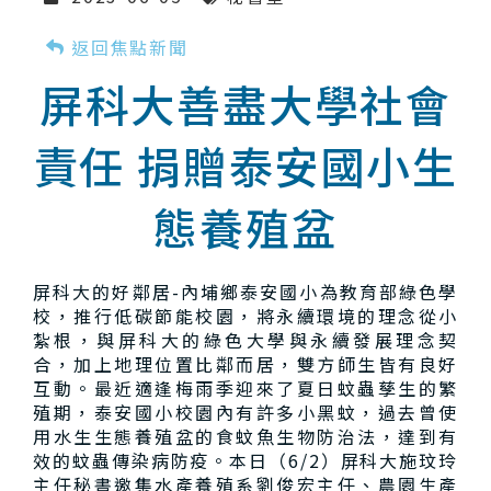
返回焦點新聞
屏科大善盡大學社會
責任 捐贈泰安國小生
態養殖盆
屏科大的好鄰居-內埔鄉泰安國小為教育部綠色學
校，推行低碳節能校園，將永續環境的理念從小
紮根，與屏科大的綠色大學與永續發展理念契
合，加上地理位置比鄰而居，雙方師生皆有良好
互動。最近適逢梅雨季迎來了夏日蚊蟲孳生的繁
殖期，泰安國小校園內有許多小黑蚊，過去曾使
用水生生態養殖盆的食蚊魚生物防治法，達到有
效的蚊蟲傳染病防疫。本日（6/2）屏科大施玟玲
主任秘書邀集水產養殖系劉俊宏主任、農園生產