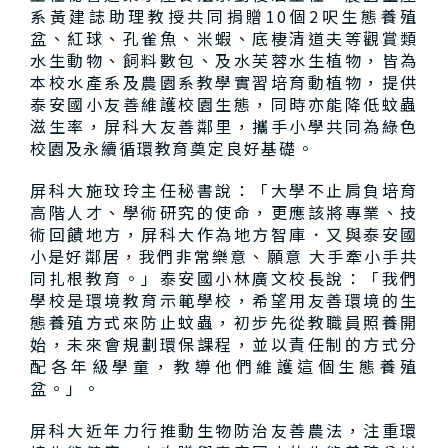
系黃建誌助理教授共同捐贈10個2呎生態養殖
盆、紅球、孔雀魚、米蝦、底棲清道夫等觀賞類
水生動物、飼料數包、及水芙蓉水生植物，皆為
本校水產系及農園系教學實習培育動植物，提供
泰安國小友善維護校園生態，同時亦能降低蚊蟲
滋生率，屏科大友善鄰里，攜手小學共同為綠色
校園及永續循環教育奠定良好基礎。
屏科大施玟玲主任秘書說：「大學不止肩負培育
高階人才、學術研究的使命，更應該將專業、技
術回饋地方，屏科大作為地方智庫．又與泰安國
小是好鄰居，我們非常樂意、願意 大手牽小手共
同扎根教育。」泰安國小林廣文校長說：「我們
學校是環境教育示範學校，希望用友善環境的生
態養殖方式來防止蚊蟲，初步先從教職員照養開
始，未來會規劃環保課程，並以責任制的方式分
配各年級學童，教導他們維護這個生態養殖
盆。」。
屏科大近年力行推動生物防治友善農法，注重環