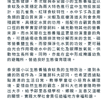
境生態健康，本次贈與泰安國小的生態養殖盆以
食蚊及水質穩定為兩大特色進行盆中生物投放設
計，如孔雀魚、紅球食蚊特性，水中孓孓為主要
魚類的蛋白質來源，米蝦及底棲清道夫則會食用
殘餌等，具穩定水質的功用，搭配符合觀賞魚類
口徑的教學實習研發飼料，補充動物其他的營養
來源。而水芙蓉在生態養殖盆更是扮演重要的角
色，可透過吸收魚類排泄物分解而來的含氮、磷
等營養鹽生長，而發揮淨化水質的功效，更可藉
由光合作用吸收水中的二氧化及碳釋放氧氣，供
動物生長所需，同時，亦能在盆中形成掩護幼魚
的避難所，營造良好生態復育環境。
泰安國小以生態養殖食蚊魚的生物防治，達到永
續的防疫作為，深獲屏科大認同，也希望透過點
點滴滴的生活日常，教導學童從小培育永續環
境、愛惜自然生態的觀念，屏科大也將會隨時伸
出大手，給予鄰里各級學校、鄉親，友善又溫暖
的關懷，實踐大學社會責任造福地方幸福和諧。