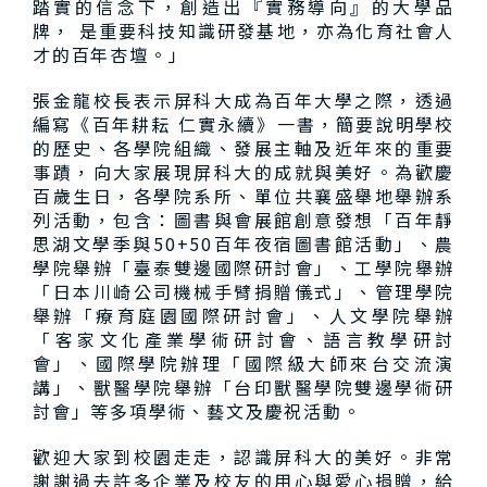
踏實的信念下，創造出『實務導向』的大學品
牌， 是重要科技知識研發基地，亦為化育社會人
才的百年杏壇。」
張金龍校長表示屏科大成為百年大學之際，透過
編寫《百年耕耘 仁實永續》一書，簡要說明學校
的歷史、各學院組織、發展主軸及近年來的重要
事蹟，向大家展現屏科大的成就與美好。為歡慶
百歲生日，各學院系所、單位共襄盛舉地舉辦系
列活動，包含：圖書與會展館創意發想「百年靜
思湖文學季與50+50百年夜宿圖書館活動」、農
學院舉辦「臺泰雙邊國際研討會」、工學院舉辦
「日本川崎公司機械手臂捐贈儀式」、管理學院
舉辦「療育庭園國際研討會」、人文學院舉辦
「客家文化產業學術研討會、語言教學研討
會」、國際學院辦理「國際級大師來台交流演
講」、獸醫學院舉辦「台印獸醫學院雙邊學術研
討會」等多項學術、藝文及慶祝活動。
歡迎大家到校園走走，認識屏科大的美好。非常
謝謝過去許多企業及校友的用心與愛心捐贈，給