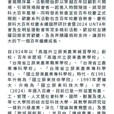
會揭開序幕。活動開始即以穿越百年回顧影片開
場，引領現場與會者一起進入時間隧道，感受屏
科大百年風華，同時發表新書宣告百年校慶正式
開跑。歡慶系列活動包含百年校慶音樂會、慶祝
屏科大百年校慶永續國際研討會暨2024 UNTA年
會及全明星運動會等眾多精彩活動，歡迎校友踴
躍回娘家齊歡慶，及各界踴躍捐款支持，讓屏科
大的下一個百年繼續成長。
自1924年以「高雄州立屏東農業補習學校」創
校，百年來歷經「高雄州立屏東農業學校」、
「台灣省立屏東農業職業學校」、「台灣省立農
業專科學校」、「台灣省立屏東農業專科學
校」、「國立屏東農業專科學校」時代，在1991
年升格為「國立屏東技術學院」，1997年更擴
大、升格為「國立屏東科技大學」，於今
（2024）年邁入百歲，目前已是一所設置有農、
工、管理、人文暨社會科學、國際、獸醫及達人
等七大學院的綜合型科技大學，其教學與研究從
一級到六級產業，深化「理論與實務整合」及重
視「跨域與創新」；並且由「傳統農業」進階