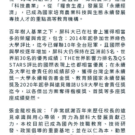
「科技農業」，從 「糧食生產」發展至「永續經
濟」，已成為國家培育農業科技與生態永續發展
專技人才的重點高等教育機構。
百年樹人基業之下，屏科大已在社會上獲得相當
多的榮耀與肯定，包含：2014年起參加世界綠色
大學評比，迄今已蟬聯10年全台冠軍，且國際參
與學校逐年增加，屏科大仍保持在亞洲前5名、世
界前30名的優秀成績；THE世界影響力排名及QS
STARS評比的國際表現上也都相當優異；在永續
及大學社會責任的成績部分，獲得台灣企業永續
獎－大學永續報告書金獎、教育類國家永續發展
獎及2020年起參與遠見雜誌USR大學社會責任獎
迄今，以各傑出方案奪得楷模獎、首獎等多座獎
座成績斐然。
張金龍校長說：「非常感謝百年來歷任校長的遠
見卓識與用心帶領，齊力為屏科大發展貢獻己
力，本校目前已成為國內外技職教育、技術研
發、政策倡導的重要基地；並在以仁為本，勤懇