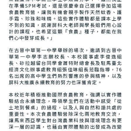
在準備SPM考試，還是很慶幸自己選擇參加這場
食農教育營，讓我有機會親手製作天然蚊香、護
手霜、珍珠和味精。這些實作體驗都是課本上學
不到的知識，感謝屏科大老師與學長姐們用心設
計的課程，也希望這顆『食農』種子，都能在我
們心中發芽成長。」
在古晉中華第一中學舉辦的場次，邀請到古晉中
華第一中學李志鵬校長、本校國事處李俊逸組
長、砂拉越留台同學會蕭特財總會長及駐馬臺北
經濟文化辦事處教育組張佳琳組長蒞臨指導，76
名出席的高中學生們熱烈響應的參與精神，以及
屏科大推廣永續教育的努力也深獲肯定。
本校近年積極推動國際食農教育，強調以實作體
驗結合永續理念，帶領學生們在活動中感受「從
土地到餐桌」的過程，以及人與自然和諧共處的
重要性。本次食農體驗營除深化兩地教育交流，
讓馬來西亞學生對台灣農業科技與環境理念有更
深一層的認識，也藉由實際體驗的出發成為改變