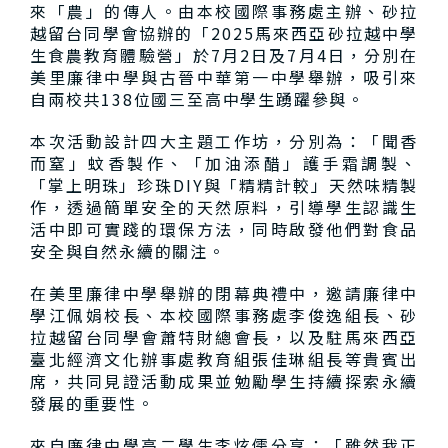
來「農」的傳人。由本校國際事務處主辦、砂拉
越留台同學會協辦的「2025馬來西亞砂拉越中學
生食農教育體驗營」於7月2日及7月4日，分別在
美里廉律中學與古晉中華第一中學舉辦，吸引來
自兩校共138位國三至高中學生踴躍參與。
本次活動設計四大主題工作坊，分別為：「聞香
而窒」蚊香製作、「加油添醋」護手霜調製、
「掌上明珠」珍珠DIY與「精精計較」天然味精製
作，透過簡單安全的天然原料，引導學生認識生
活中即可實踐的環保方法，同時啟發他們對食品
安全與自然永續的關注。
在美里廉律中學舉辦的閉幕典禮中，邀請廉律中
學江佩娟校長、本校國際事務處李俊逸組長、砂
拉越留台同學會蕭特財總會長，以及駐馬來西亞
臺北經濟文化辦事處教育組張佳琳組長等貴賓出
席，共同見證活動成果並勉勵學生持續探索永續
發展的重要性。
來自廉律中學高二學生李炫儒分享：「雖然我正