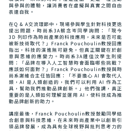
與參與的體驗，讓消費者在虛擬與真實之間自由
表達自我。
在Q & A交流環節中，現場參與學生針對科技更迭
提出問題，時尚系3A蔡念岑同學詢問：「現今
3D 列印作為時尚產業的科技應用，未來是否可能
被新技術取代？」Franck Pouchoulin教授回應
指出，科技的演進無可避免，但真正關鍵在於創
意與思維的應變力。時尚系3A鍾佳汶學生則提
問：「品牌在導入人工智慧時會面臨哪些挑戰？
應該如何面對？」Franck Pouchoulin教授與時
尚系謝維合主任皆回應：「不要擔心 AI 會取代人
類，AI 是人類創造的，我們可以利用 AI 作為工
具，幫助我們推動品牌創新。」他們強調，真正
重要的是人類如何理解並運用 AI，使科技成為推
動品牌創新的助力。
講座最後，Franck Pouchoulin教授鼓勵同學結
合創意與科技思維，在未來時尚產業中以創新引
領品牌發展，成為具有全球視野與批判思考力的