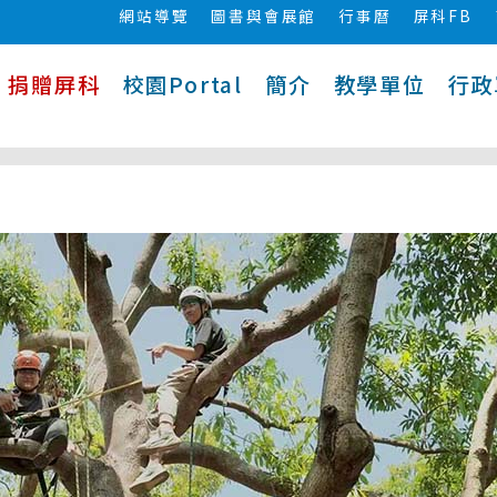
網站導覽
圖書與會展館
行事曆
屏科FB
捐贈屏科
校園Portal
簡介
教學單位
行政