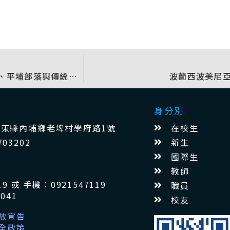
屏科大馬卡道USR計畫再啟「溯行平埔」：踏訪博物館、平埔部落與傳統祭典場域 共譜跨世代文化傳承
波蘭西波美尼
身分別
在校生
1 屏東縣內埔鄉老埤村學府路1號
新生
703202
國際生
教師
9 或 手機：0921547119
職員
041
校友
放宣告
全政策