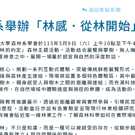
返回焦點新聞
系舉辦「林感．從林開始
學森林系學會於115年5月9日（六）上午10點至下午
林的約定」森林主題活動。活動結合展覽與攀樹、無人
夏綠意之中，展開一場屬於感官與自然的深度對話。
核心，規劃一系列互動式體驗，突破傳統靜態展覽形式
接與森林產生連結。現場將設置多個特色體驗區，其中
樹木，親身感受人與樹木之間的距離與連結；而充滿科
操作，在自然場域中體驗速度與操控的樂趣，成為活動的
與教育推廣展示，透過近距離觀察與實際參與，引導民
驗歷程。活動當日亦設有各實驗室呈現現行林業相關研究
有機會貼近第一線林業工作，了解森林科學如何在實際場
林」不只是知識，而是一種可以被感受的存在。從腳步
是重新建立人與自然關係的開始。