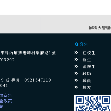
屏科大管理
身分別
在校生
1 屏東縣內埔鄉老埤村學府路1號
新生
703202
國際生
教師
9 或 手機：0921547119
職員
041
校友
放宣告
全政策
範