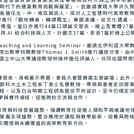
主題為「AI時代下的通識教育挑戰與展望」，並邀請實踐大學洪
長擔任北、中、南區與談人，探討人工智慧時代高等教
授進行「戰地轉身，轉譯再生」專題演講，從文化遺產、
價值。當日亦進行44篇口頭論文發表、線上及實體27
運用 AI 結合科技與人文，計圖文37篇、影音7篇於線上公
ing and Learning Seminar，邀請北伊利諾
大學傑出教學特聘教授Thomas J. Smith進行講座分享
國立中山大學講座教授林煥祥擔任評論人，共同從國際視野
發表、海報展示票選、會員大會暨通識主管論壇；此外，
屏科大土木工程系丁澈士名譽教授，帶領與會者走訪屏
程，以及日治時期工程師鳥居信平所設計、至今仍穩定
學與實作場域，促進跨校交流與合作。
與科技發展趨勢，強調教育在促進人類和平與維護地球
掌握全球趨勢，整合應用於課程與教學創新，培養具跨
文關懷與永續價值的高等教育新方向。