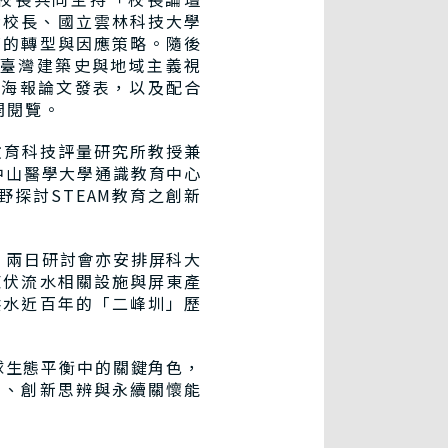
久賢校長、國立雲林科技大學
育的轉型與因應策略。隨後
臺灣建築史與地域主義視
篇海報論文發表，以及配合
開閱覽。
大學教育科技評量研究所教授兼
，由中山醫學大學通識教育中心
探討STEAM教育之創新
兩日研討會亦安排屏科大
東伏流水相關設施與屏東產
供水近百年的「二峰圳」歷
生態平衡中的關鍵角色，
域、創新思辨與永續關懷能