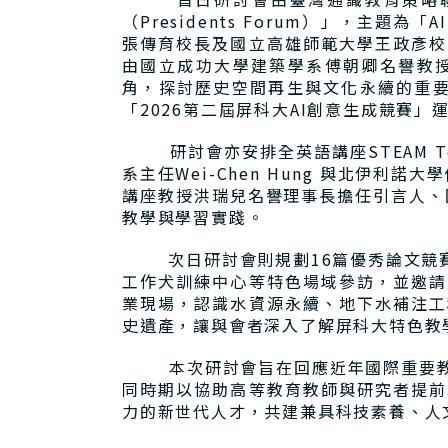
（Presidents Forum）」，
張傳育校長及國立高雄師範大學王政彥校
由國立成功大學建築學系傅朝卿名譽教
角，探討歷史空間再生與文化永續的重要
「2026第二屆屏科大AI創意生成競賽」
研討會亦安排全英語講座STEAM Teach
系主任Wei-Chen Hung 與北伊利諾
講座教授洪瑞兒名譽理事長擔任引言人、
教學與學習實踐。
次日研討會則規劃16篇優秀論文競賽
工作犬訓練中心等特色場域參訪，並邀請
業現場，認識水資源永續、地下水補注工
史遺產，讓與會者深入了解屏科大特色教
本次研討會旨在回應近年國際重要教育
同時期以協助高等教育教師與研究者提前
力的新世代人才，共建兼具科技素養、人