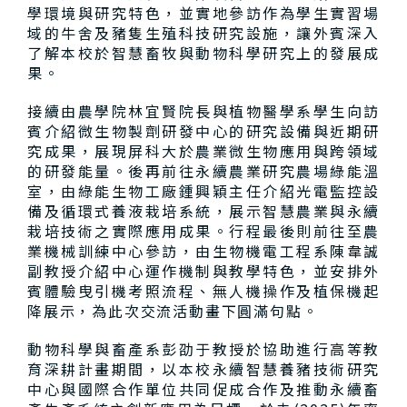
學環境與研究特色，並實地參訪作為學生實習場
域的牛舍及豬隻生殖科技研究設施，讓外賓深入
了解本校於智慧畜牧與動物科學研究上的發展成
果。
接續由農學院林宜賢院長與植物醫學系學生向訪
賓介紹微生物製劑研發中心的研究設備與近期研
究成果，展現屏科大於農業微生物應用與跨領域
的研發能量。後再前往永續農業研究農場綠能溫
室，由綠能生物工廠鍾興穎主任介紹光電監控設
備及循環式養液栽培系統，展示智慧農業與永續
栽培技術之實際應用成果。行程最後則前往至農
業機械訓練中心參訪，由生物機電工程系陳韋誠
副教授介紹中心運作機制與教學特色，並安排外
賓體驗曳引機考照流程、無人機操作及植保機起
降展示，為此次交流活動畫下圓滿句點。
動物科學與畜產系彭劭于教授於協助進行高等教
育深耕計畫期間，以本校永續智慧養豬技術研究
中心與國際合作單位共同促成合作及推動永續畜