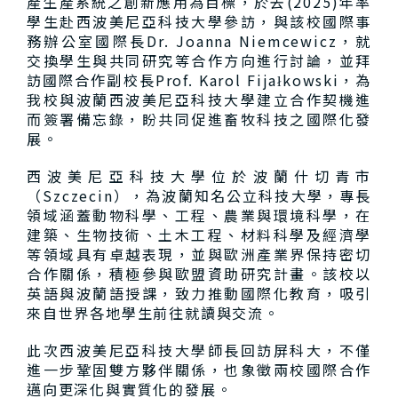
產生產系統之創新應用為目標，於去(2025)年率
學生赴西波美尼亞科技大學參訪，與該校國際事
務辦公室國際長Dr. Joanna Niemcewicz，就
交換學生與共同研究等合作方向進行討論，並拜
訪國際合作副校長Prof. Karol Fijałkowski，為
我校與波蘭西波美尼亞科技大學建立合作契機進
而簽署備忘錄，盼共同促進畜牧科技之國際化發
展。
西波美尼亞科技大學位於波蘭什切青市
（Szczecin），為波蘭知名公立科技大學，專長
領域涵蓋動物科學、工程、農業與環境科學，在
建築、生物技術、土木工程、材料科學及經濟學
等領域具有卓越表現，並與歐洲產業界保持密切
合作關係，積極參與歐盟資助研究計畫。該校以
英語與波蘭語授課，致力推動國際化教育，吸引
來自世界各地學生前往就讀與交流。
此次西波美尼亞科技大學師長回訪屏科大，不僅
進一步鞏固雙方夥伴關係，也象徵兩校國際合作
邁向更深化與實質化的發展。