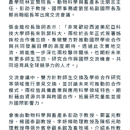
農學院林宜賢院長、動物科學與畜產系沈朋志主
任、彭劭于教授、國際事務處劉昆祐副國際長及
蔡尚翰組長等出席交流會議。
張金龍校長致詞表示：「非常歡迎西波美尼亞科
技大學師長來到屏科大，兩校於去年正式簽署姊
妹校合作備忘錄，象徵雙方對推動國際學術合作
與共同發展目標的高度期待。透過此次實地交
流，將能進一步深化兩校夥伴關係，也期盼未來
有更多師生互訪、研究合作與國際交流機會，共
同培育具全球競爭力的人才。」
交流會議中，雙方針對師生交換及學術合作研究
等領域進行意見交換，並討論未來可推動的合作
模式。兩校皆具備農業與應用科學領域特色，期
盼藉由資源共享與跨國合作，拓展研究量能並提
升國際影響力。
會後由動物科學與畜產系彭劭于教授、鄭富元教
授、楊國泰副教授、李妍樺助理教授及陳栢元助
理教授帶領外賓參觀系館及畜牧場，介紹系所教