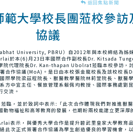
返回焦點新聞
師範大學校長團蒞校參訪
協議
jabhat University, PBRU）自2012年與本校
Arlai於本(6)月23日率國際合作副校長Dr. Kitsada T
獸醫學院代理院長Dr. Kan-thapan Ubolrat蒞臨本
議(MoA)。是日由本校張金龍校長及該校校長Dr. Phatc
國際學院梁茲程院長、獸醫教學醫院林莉萱院長、獸醫
系方中宜主任、餐旅管理系賴佩均教授、國際事務處劉
行交流。
蒞臨，並於致詞中表示:「此次合作體現我們對推進獸
國動物福祉和高等教育的發展，也期盼兩校能建立更深厚
asak Arlai表示，與優秀大學合作是提升碧武里皇家大學
過此次正式簽署合作協議為學生創造優良的學習機會，