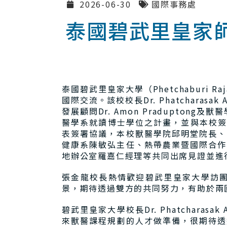
2026-06-30
國際事務處
泰國碧武里皇家
泰國碧武里皇家大學（Phetchaburi Ra
國際交流。該校校長Dr. Phatcharasak 
發展顧問Dr. Amon Praduptong及
醫學系就讀博士學位之計畫，並與本校簽署合作協
表簽署協議，本校獸醫學院邱明堂院長、
健康系陳敏弘主任、熱帶農業暨國際合作
地辦公室羅嘉仁經理等共同出席見證並進
張金龍校長熱情歡迎碧武里皇家大學訪團
景，期待透過雙方的共同努力，有助於兩
碧武里皇家大學校長Dr. Phatchar
來獸醫課程規劃的人才做準備，很期待透