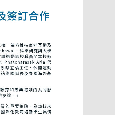
及簽訂合作
締結為姊妹校，雙方維持良好互動及
ungchawal、科學研究與大學
校參訪，討論選送該校職員至本校獸
harasak Arlai代
學系蔡宜倫主任、休閒運動
昆祐副國際長及泰國海外基
醫教育和專業培訓的共同願
的友誼。」
教育品質的重要策略，為該校未
以國際化教育培養學生具備