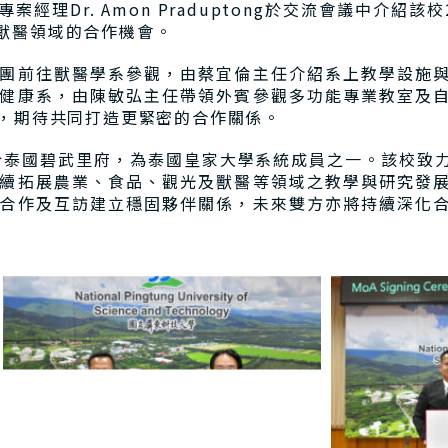
理Dr. Amon Praduptong於交流會議中介紹該
獸醫領域的合作機會。
團前往獸醫學系參觀，由蔡宜倫主任介紹系上教學設施
健康系，由陳敏弘主任帶領外賓參觀多功能專業教室及
論，期待共同打造更緊密的合作關係。
位於泰國碧武里府，為泰國皇家大學系統成員之一。該校致
續拓展農業、食品、觀光及獸醫等領域之教學與研究發
合作及互訪建立穩固夥伴關係，未來雙方亦將持續深化